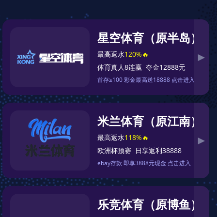
新闻中心
服务宗旨
接洽
XC—sports