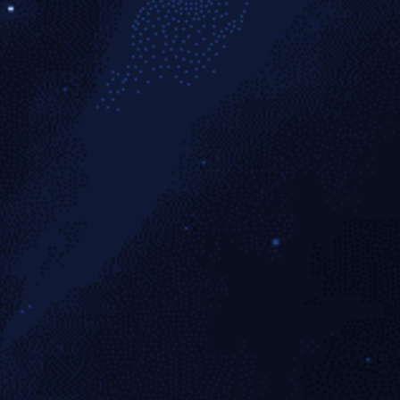
7.8 次。而威少生涯 30.1% 的回合占有率与上
必然挤压年轻核心的成长空间。这种 "持球大核" 打法
转换与无球跑动的现代篮球中，早已不合时宜。
：拒绝情怀背后的冠军逻辑
窗口期的精准把控。薪资结构的黄金期是关键：亚历
格伦、杰伦・威廉姆斯仍处新秀红利期，这种配置让雷霆
 亿美元，远低于奢侈税线。反观竞争对手，凯尔特人因薪资
生成，请重试