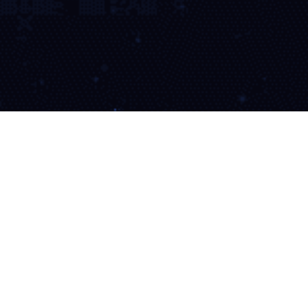
找到我们
地址:
文图斯
精神与
武昌区中北路车家岭126号
德成中心30F
电话:
18164350043
级处
邮箱:
森纳边
released@gmail.com