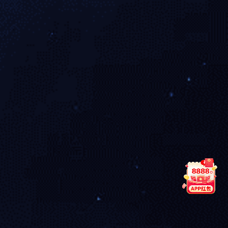
导航
知道
XCsport
案例中心
新闻中心
服务宗旨
接洽
XC—sports