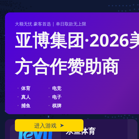
released@gmail.com
武昌区中北路车家岭