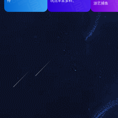
2026-01-21
一、雷霆管理层的绝情决断：阵容饱
当《体育画报》雷霆跟队记者 Rylan St
的猛料时，舆论场瞬间炸开了锅。这支以 
如此决绝？
阵容结构性矛盾首当其冲。雷霆新赛季
姆斯等年轻球员占据关键席位。总经理普雷斯蒂
基调，如今更不可能为 37 岁老将拆解
伦、杰伦・威廉姆斯的 8.22 亿美元续约
若回归不仅需要裁掉潜力股，更会打破薪资空
的最佳窗口期，管理层不愿为情怀牺牲战
战术体系的代际鸿沟才是深层矛盾。
格伦等核心场均三分出手均超 6 次，球队整体
三分命中率与上赛季季后赛 31.7% 的惨
命的是防守端，他冒险抢断导致的失位习惯