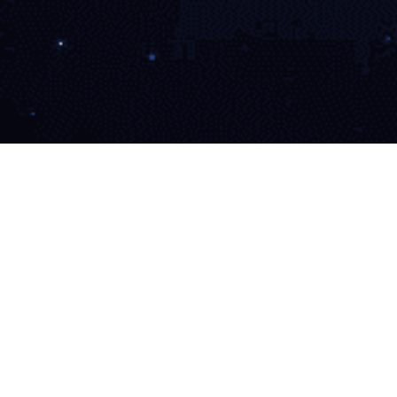
导
F2🧧🧧😎😎✅赢在XC,大户首选
✅XCSport - XC体育因您更精彩👑
【shunchengyide.com】👑是全
球权威综合竞技平台,界面自由度
Max！XC—sports提供全渠道入
口：注册登录后APP/手机版极速下
载！XCsports：创新互动平台激
发运动潜能服务全球用户!!!