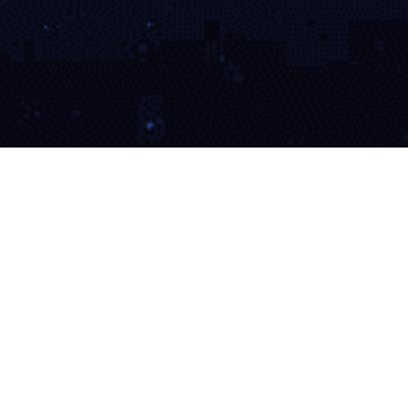
航
推荐文章
黑白传奇再启航尤
知道
XCsport
案例中心
队标演绎百年荣耀
新闻中心
服务宗旨
现代设计美学
2026-01-21
接洽
XC—sports
SiteMap
马杜埃凯训练秀顶
理！三细节彰显阿
路新核潜力
2026-01-21